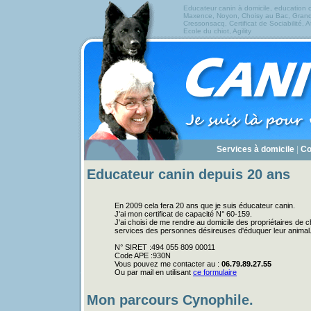
Educateur canin à domicile
,
education 
Maxence
,
Noyon
,
Choisy au Bac
,
Grand
Cressonsacq
,
Certificat de Sociabilité
,
A
Ecole du chiot
,
Agility
Services à domicile
|
Co
Educateur canin depuis 20 ans
En 2009 cela fera 20 ans que je suis éducateur canin.
J'ai mon certificat de capacité N° 60-159.
J'ai choisi de me rendre au domicile des propriétaires de 
services des personnes désireuses d'éduquer leur animal
N° SIRET :494 055 809 00011
Code APE :930N
Vous pouvez me contacter au :
06.79.89.27.55
Ou par mail en utilisant
ce formulaire
Mon parcours Cynophile.