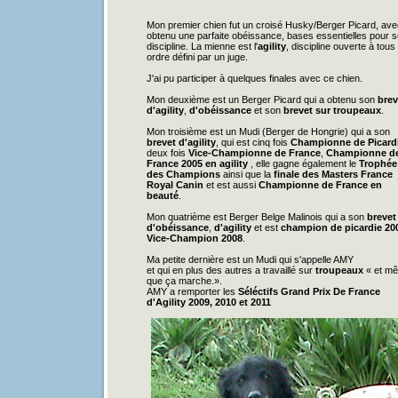
Mon premier chien fut un croisé Husky/Berger Picard, avec 
obtenu une parfaite obéissance, bases essentielles pour s
discipline. La mienne est l'
agility
, discipline ouverte à tous
ordre défini par un juge.
J'ai pu participer à quelques finales avec ce chien.
Mon deuxième est un Berger Picard qui a obtenu son
brev
d'agility
,
d'obéissance
et son
brevet sur troupeaux
.
Mon troisième est un Mudi (Berger de Hongrie) qui a son
brevet d'agility
, qui est cinq fois
Championne de Picard
deux fois
Vice-Championne de France
,
Championne d
France 2005 en agility
, elle gagne également le
Trophée
des Champions
ainsi que la
finale des Masters France
Royal Canin
et est aussi
Championne de France en
beauté
.
Mon quatrième est Berger Belge Malinois qui a son
brevet
d'obéissance
,
d'agility
et est
champion de picardie 20
Vice-Champion 2008
.
Ma petite dernière est un Mudi qui s'appelle AMY
et qui en plus des autres a travaillé sur
troupeaux
« et m
que ça marche.».
AMY a remporter les
Séléctifs Grand Prix De France
d'Agility
2009, 2010 et 2011